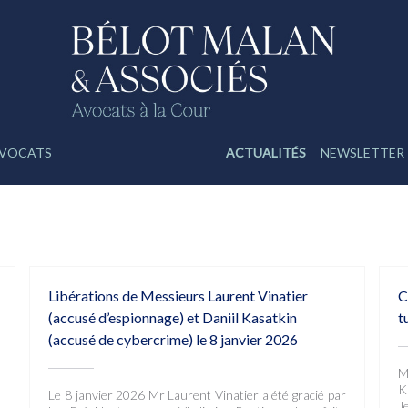
VOCATS
ACTUALITÉS
NEWSLETTER
Libérations de Messieurs Laurent Vinatier
C
(accusé d’espionnage) et Daniil Kasatkin
t
(accusé de cybercrime) le 8 janvier 2026
M
K
Le 8 janvier 2026 Mr Laurent Vinatier a été gracié par
J