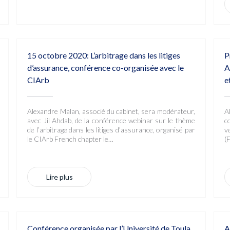
15 octobre 2020: L’arbitrage dans les litiges
P
d’assurance, conférence co-organisée avec le
A
CIArb
e
Alexandre Malan, associé du cabinet, sera modérateur,
A
avec Jil Ahdab, de la conférence webinar sur le thème
c
de l’arbitrage dans les litiges d’assurance, organisé par
v
le CIArb French chapter le…
(
Lire plus
Conférence organisée par l’Université de Toula
A