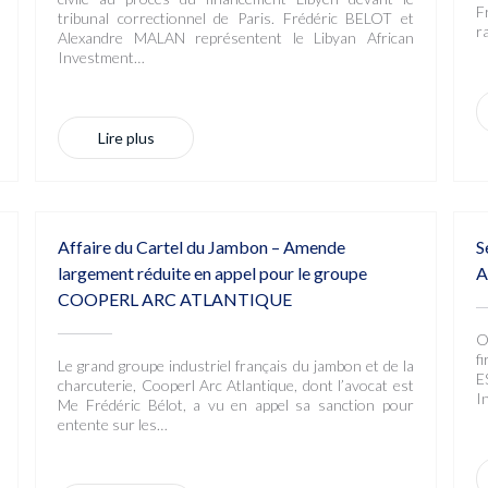
F
tribunal correctionnel de Paris. Frédéric BELOT et
r
Alexandre MALAN représentent le Libyan African
Investment…
Lire plus
Affaire du Cartel du Jambon – Amende
S
largement réduite en appel pour le groupe
A
COOPERL ARC ATLANTIQUE
O
f
Le grand groupe industriel français du jambon et de la
E
charcuterie, Cooperl Arc Atlantique, dont l’avocat est
I
Me Frédéric Bélot, a vu en appel sa sanction pour
entente sur les…