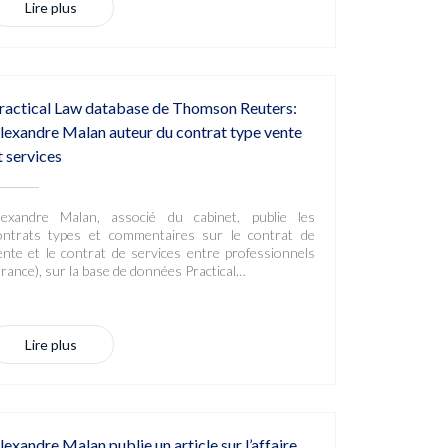
Lire plus
ractical Law database de Thomson Reuters:
lexandre Malan auteur du contrat type vente
t services
lexandre Malan, associé du cabinet, publie les
ontrats types et commentaires sur le contrat de
ente et le contrat de services entre professionnels
France), sur la base de données Practical…
Lire plus
lexandre Malan publie un article sur l’affaire