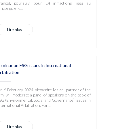
rance), poursuivi pour 14 infractions liées au
ançongiciel «…
Lire plus
eminar on ESG issues in International
rbitration
n 6 February 2024 Alexandre Malan, partner of the
irm, will moderate a panel of speakers on the topic of
SG (Environmental, Social and Governance) issues in
nternational Arbitration. For…
Lire plus