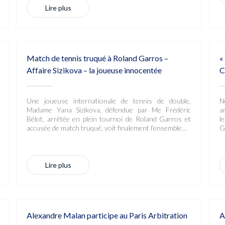
Lire plus
Match de tennis truqué à Roland Garros –
«
Affaire Sizikova – la joueuse innocentée
C
Une joueuse internationale de tennis de double,
N
Madame Yana Sizikova, défendue par Me Frédéric
a
Bélot, arrêtée en plein tournoi de Roland Garros et
l
accusée de match truqué, voit finalement l’ensemble…
G
Lire plus
Alexandre Malan participe au Paris Arbitration
A