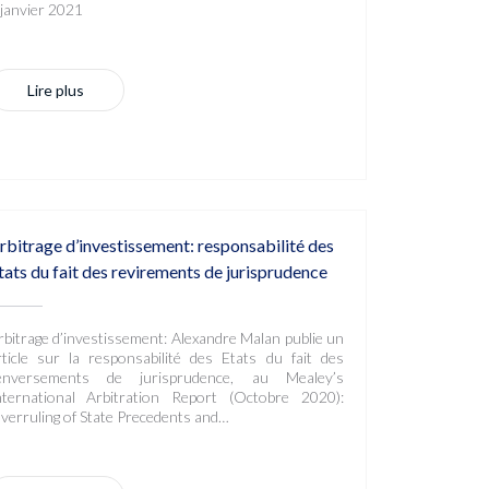
 janvier 2021
Lire plus
rbitrage d’investissement: responsabilité des
tats du fait des revirements de jurisprudence
rbitrage d’investissement: Alexandre Malan publie un
rticle sur la responsabilité des Etats du fait des
enversements de jurisprudence, au Mealey’s
nternational Arbitration Report (Octobre 2020):
verruling of State Precedents and…