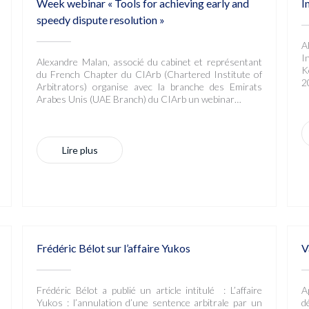
Week webinar « Tools for achieving early and
I
speedy dispute resolution »
A
I
Alexandre Malan, associé du cabinet et représentant
K
du French Chapter du CIArb (Chartered Institute of
20
Arbitrators) organise avec la branche des Emirats
Arabes Unis (UAE Branch) du CIArb un webinar…
Lire plus
Frédéric Bélot sur l’affaire Yukos
V
Frédéric Bélot a publié un article intitulé : L’affaire
A
Yukos : l’annulation d’une sentence arbitrale par un
d