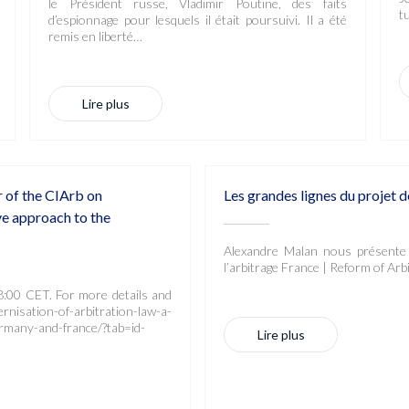
le Président russe, Vladimir Poutine, des faits
tu
d’espionnage pour lesquels il était poursuivi. Il a été
remis en liberté…
Lire plus
r of the CIArb on
Les grandes lignes du projet d
e approach to the
Alexandre Malan nous présente 
l’arbitrage France | Reform of Ar
8:00 CET. For more details and
isation-of-arbitration-law-a-
rmany-and-france/?tab=id-
Lire plus