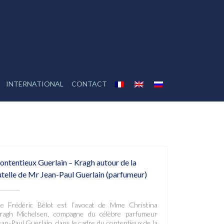
INTERNATIONAL
CONTACT
ontentieux Guerlain – Kragh autour de la
utelle de Mr Jean-Paul Guerlain (parfumeur)
e Frédéric Bélot est l’avocat de Mme Christina
ragh Michelsen, compagne du célèbre parfumeur
ean-Paul Guerlain, dans le cadre du contentieux de la