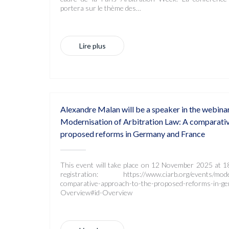
portera sur le thème des…
Lire plus
Alexandre Malan will be a speaker in the webina
Modernisation of Arbitration Law: A comparativ
proposed reforms in Germany and France
This event will take place on 12 November 2025 at 1
registration: https://www.ciarb.org/events/modern
comparative-approach-to-the-proposed-reforms-in-ge
Overview#id-Overview