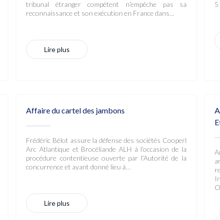
tribunal étranger compétent n’empêche pas sa
5
reconnaissance et son exécution en France dans…
Lire plus
Affaire du cartel des jambons
A
E
Frédéric Bélot assure la défense des sociétés Cooperl
Arc Atlantique et Brocéliande ALH à l’occasion de la
A
procédure contentieuse ouverte par l’Autorité de la
a
concurrence et ayant donné lieu à…
r
I
O
Lire plus