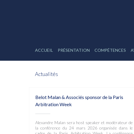
ACCUEIL
PRÉSENTATION
COMPÉTENCES
A
Actualités
Belot Malan & Associés sponsor de la Paris
Arbitration Week
Alexandre Malan sera host speaker et modérateur de
la conférence du 24 mars 2026 organisée dans le
cadre de la Paris Arbitration Week. La conférence