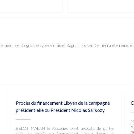
re membre du groupe cyber-criminel Ragnar Locker. Celui-ci a été remis e
Procès du financement Libyen de la campagne
C
présidentielle du Président Nicolas Sarkozy
M
V
BELOT MALAN & Associés sont avocats de partie
m
civile au procès du financement Libyen devant le