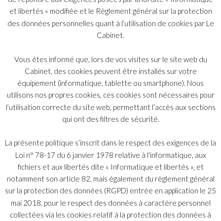
visant de tels risques.
et libertés » modifiée et le Règlement général sur la protection
des données personnelles quant à l’utilisation de cookies par Le
https://www.legalmondo.com/fr/2024/06/pfas-risks-impacts-
Cabinet.
professional-liability-insurance-sectors-france-euro
Vous êtes informé que, lors de vos visites sur le site web du
Cabinet, des cookies peuvent être installés sur votre
Abonnez-vous
équipement (informatique, tablette ou smartphone). Nous
utilisons nos propres cookies, ces cookies sont nécessaires pour
l’utilisation correcte du site web, permettant l’accès aux sections
qui ont des filtres de sécurité.
S'abonner
La présente politique s’inscrit dans le respect des exigences de la
Loi n° 78-17 du 6 janvier 1978 relative à l'informatique, aux
fichiers et aux libertés dite « Informatique et libertés », et
notamment son article 82, mais également du règlement général
sur la protection des données (RGPD) entrée en application le 25
Index
mai 2018, pour le respect des données à caractère personnel
© 2026 Copyright Bélot Malan & Associés.
collectées via les cookies relatif à la protection des données à