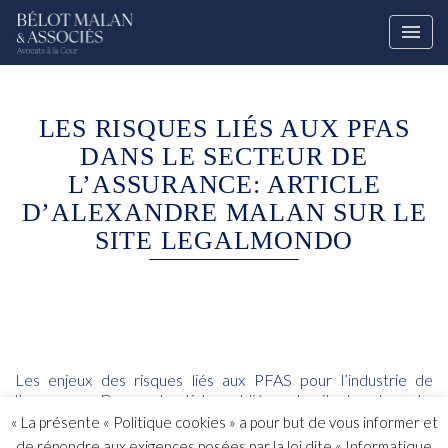
LES RISQUES LIÉS AUX PFAS
DANS LE SECTEUR DE
L’ASSURANCE: ARTICLE
D’ALEXANDRE MALAN SUR LE
SITE LEGALMONDO
Les enjeux des risques liés aux PFAS pour l’industrie de
l’assurance. Dans cet article, publié sur le site Legalmondo,
Alexandre Malan aborde les enjeux découlant des « risques
« La présente « Politique cookies » a pour but de vous informer et
cachés » et la question de la validité des clauses d’exclusion
de répondre aux exigences posées par la loi dite « Informatique