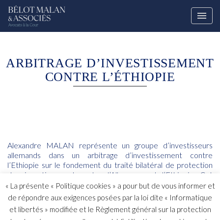
ARBITRAGE D’INVESTISSEMENT
CONTRE L’ÉTHIOPIE
Alexandre MALAN représente un groupe d’investisseurs
allemands dans un arbitrage d’investissement contre
l’Ethiopie sur le fondement du traité bilatéral de protection
des investissements entre l’Allemagne et l’Ethiopie. Cet
arbitrage ad hoc est administré par la Cour Permanente
« La présente « Politique cookies » a pour but de vous informer et
d’Arbitrage de la Haye (CPA).
https://pca-
de répondre aux exigences posées par la loi dite « Informatique
cpa.org/fr/cases/339/
et libertés » modifiée et le Règlement général sur la protection