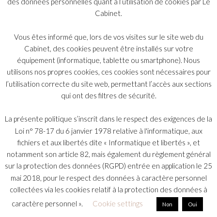
des données personnelles quant à l’utilisation de cookies par Le
Cet arbitrage porte sur l’expropriation d’une entreprise dans
Cabinet.
le secteur de l’éducation.
Vous êtes informé que, lors de vos visites sur le site web du
Cabinet, des cookies peuvent être installés sur votre
Abonnez-vous
équipement (informatique, tablette ou smartphone). Nous
utilisons nos propres cookies, ces cookies sont nécessaires pour
l’utilisation correcte du site web, permettant l’accès aux sections
qui ont des filtres de sécurité.
S'abonner
La présente politique s’inscrit dans le respect des exigences de la
Loi n° 78-17 du 6 janvier 1978 relative à l'informatique, aux
fichiers et aux libertés dite « Informatique et libertés », et
notamment son article 82, mais également du règlement général
sur la protection des données (RGPD) entrée en application le 25
Index
mai 2018, pour le respect des données à caractère personnel
© 2026 Copyright Bélot Malan & Associés.
collectées via les cookies relatif à la protection des données à
caractère personnel ».
Cookie settings
Non
Oui