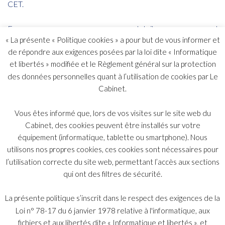
CET.
For more details and
registration:
https://www.ciarb.org/events/modernisation-of-
« La présente « Politique cookies » a pour but de vous informer et
arbitration-law-a-comparative-approach-to-the-proposed-
de répondre aux exigences posées par la loi dite « Informatique
reforms-in-germany-and-france/?tab=id-Overview#id-
et libertés » modifiée et le Règlement général sur la protection
Overview
des données personnelles quant à l’utilisation de cookies par Le
Cabinet.
Vous êtes informé que, lors de vos visites sur le site web du
Cabinet, des cookies peuvent être installés sur votre
Abonnez-vous
équipement (informatique, tablette ou smartphone). Nous
utilisons nos propres cookies, ces cookies sont nécessaires pour
l’utilisation correcte du site web, permettant l’accès aux sections
qui ont des filtres de sécurité.
S'abonner
La présente politique s’inscrit dans le respect des exigences de la
Loi n° 78-17 du 6 janvier 1978 relative à l'informatique, aux
fichiers et aux libertés dite « Informatique et libertés », et