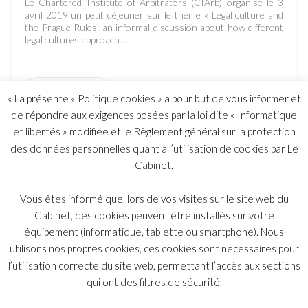
Le Chartered Institute of Arbitrators (CIArb) organise le 3
avril 2019 un petit déjeuner sur le thème « Legal culture and
the Prague Rules: an informal discussion about how different
legal cultures approach…
Lire plus
« La présente « Politique cookies » a pour but de vous informer et
de répondre aux exigences posées par la loi dite « Informatique
et libertés » modifiée et le Règlement général sur la protection
des données personnelles quant à l’utilisation de cookies par Le
Petit-déjeuner sur l’arbitrage multi-partite organisé
Cabinet.
sous l’égide du CiArb
Vous êtes informé que, lors de vos visites sur le site web du
Le 26 octobre 2018, Alexandre Malan organisait, en
Cabinet, des cookies peuvent être installés sur votre
coopération avec le Chartered Institute of Arbitrators, dont
équipement (informatique, tablette ou smartphone). Nous
il anime le Chapitre parisien, un petit déjeuner sur le thème de
l’arbitrage multi-partite. A…
utilisons nos propres cookies, ces cookies sont nécessaires pour
l’utilisation correcte du site web, permettant l’accès aux sections
qui ont des filtres de sécurité.
Lire plus