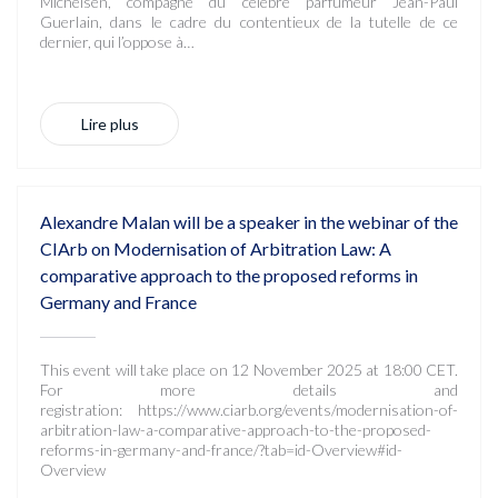
Michelsen, compagne du célèbre parfumeur Jean-Paul
Guerlain, dans le cadre du contentieux de la tutelle de ce
dernier, qui l’oppose à…
Lire plus
Alexandre Malan will be a speaker in the webinar of the
CIArb on Modernisation of Arbitration Law: A
comparative approach to the proposed reforms in
Germany and France
This event will take place on 12 November 2025 at 18:00 CET.
For more details and
registration: https://www.ciarb.org/events/modernisation-of-
arbitration-law-a-comparative-approach-to-the-proposed-
reforms-in-germany-and-france/?tab=id-Overview#id-
Overview