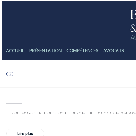
ACCUEIL
PRÉSENTATION
COMPÉTENCES
AVOCATS
CCI
La Cour de cassation consacre un nouveau principe de « loyauté procédur
Lire plus