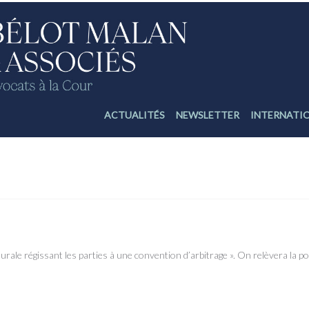
ACTUALITÉS
NEWSLETTER
INTERNATI
Retour sur le principe de loyauté procédurale en arbitrage : le 
ale régissant les parties à une convention d’arbitrage ». On relèvera la p