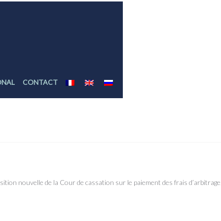
ONAL
CONTACT
refus de payer sa quote-part des frais par une partie est-il systématiquement déloyal ?
osition nouvelle de la Cour de cassation sur le paiement des frais d’arbitr