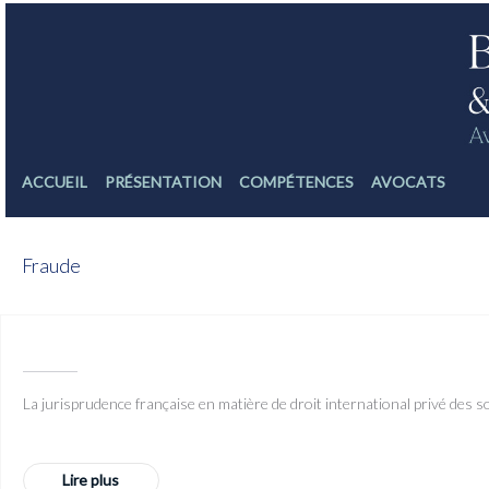
ACCUEIL
PRÉSENTATION
COMPÉTENCES
AVOCATS
Fraude
La jurisprudence française en matière de droit international privé des s
Lire plus