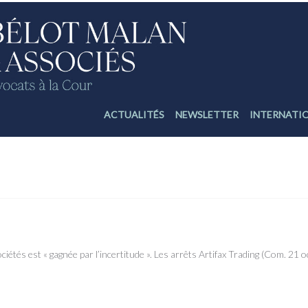
ACTUALITÉS
NEWSLETTER
INTERNATI
Siège social Fictivité et fraude
ociétés est « gagnée par l’incertitude ». Les arrêts Artifax Trading (Com. 2