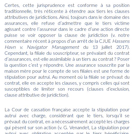
Certes, cette jurisprudence est conforme à sa position
traditionnelle, très réticente à étendre aux tiers les clauses
attributives de juridictions. Ainsi, toujours dans le domaine des
assurances, elle refuse d’admettre que le tiers victime
agissant contre l’assureur dans le cadre d’une action directe
puisse se voir opposer la clause de juridiction (v.
notre
commentaire récent
à propos d’un arrêt de la CJUE
Hassens
Havn v. Navigator Management
du 13 juillet 2017).
Cependant, la filiale du souscripteur, se prévalant du contrat
d’assurances, est-elle assimilable à un tiers au contrat ? Poser
la question c’est y répondre. Une assurance souscrite par la
maison mère pour le compte de ses filiales est une forme de
stipulation pour autrui. Au moment où la filiale se prévaut du
contrat, elle en accepte les clauses, y compris celles qui sont
susceptibles de limiter son recours (clauses d’exclusion,
clause attributive de juridiction).
La Cour de cassation française accepte la stipulation pour
autrui avec charge, considérant que le tiers, lorsqu’il se
prévaut du contrat, en a nécessairement accepté les charges
qui pèsent sur son action (v. G. Venandet, La stipulation pour
autrui avec obligation acceptée par le tiers bénéficiaire,