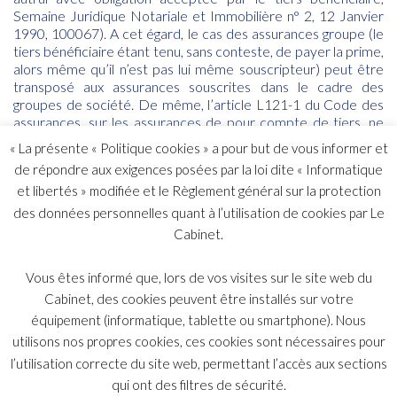
Semaine Juridique Notariale et Immobilière n° 2, 12 Janvier
1990, 100067
). A cet égard, le cas des assurances groupe (le
tiers bénéficiaire étant tenu, sans conteste, de payer la prime,
alors même qu’il n’est pas lui même souscripteur) peut être
transposé aux assurances souscrites dans le cadre des
groupes de société. De même, l’article L121-1 du Code des
assurances, sur les assurances de pour compte de tiers, ne
prévoit-il pas expressément que
« les exceptions que
« La présente « Politique cookies » a pour but de vous informer et
l’assureur pourrait lui opposer sont également opposables au
de répondre aux exigences posées par la loi dite « Informatique
bénéficiaire du contrat, quel qu’il soit » ?
C’est admettre qu’il
et libertés » modifiée et le Règlement général sur la protection
n’est pas un tiers tout à fait comme les autres, puisque
certaines clauses du contrat lui sont opposables.
des données personnelles quant à l’utilisation de cookies par Le
Cabinet.
Le raisonnement de la CJUE est donc non seulement
contestable juridiquement, mais surtout très dommageable
Vous êtes informé que, lors de vos visites sur le site web du
du point de vue assuranciel, car il remet gravement en cause
Cabinet, des cookies peuvent être installés sur votre
la prévisibilité nécessaire à la négociation des clauses du
équipement (informatique, tablette ou smartphone). Nous
contrat. En obligeant l’assureur à plaider ailleurs que ce qu’il a
utilisons nos propres cookies, ces cookies sont nécessaires pour
négocié avec le souscripteur, il augmente les coûts
administratifs du contrat, et donc la prime. Il n’est pas certain
l’utilisation correcte du site web, permettant l’accès aux sections
que la CJUE ait pris en compte la spécificité et la complexité
qui ont des filtres de sécurité.
du contrat d’assurance couvrant les grands risques (sur cet