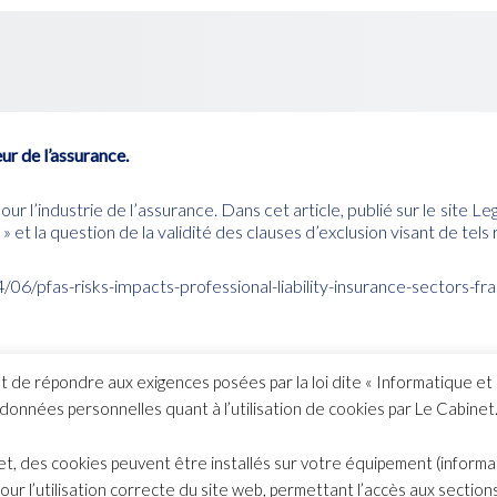
ur de l’assurance.
our l’industrie de l’assurance. Dans cet article, publié sur le site
 et la question de la validité des clauses d’exclusion visant de tels 
6/pfas-risks-impacts-professional-liability-insurance-sectors-f
et de répondre aux exigences posées par la loi dite « Informatique et 
données personnelles quant à l’utilisation de cookies par Le Cabinet
net, des cookies peuvent être installés sur votre équipement (informa
Index
ur l’utilisation correcte du site web, permettant l’accès aux sections 
© 2026 Copyright Bélot Malan & Associés.