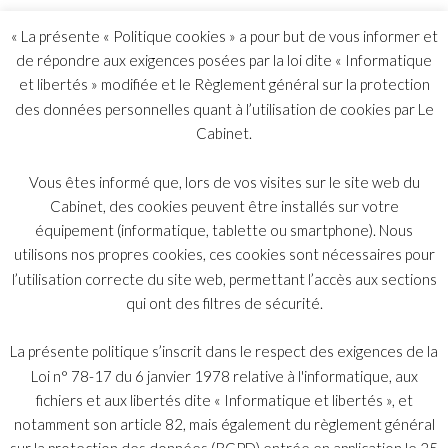
Dès lors, cette décision va avoir un impact important dans
« La présente « Politique cookies » a pour but de vous informer et
l’Union Européenne puisque chaque Etat membre devra en
de répondre aux exigences posées par la loi dite « Informatique
analyser les conséquences et les effets sur son registre des
bénéficiaires effectifs.
et libertés » modifiée et le Règlement général sur la protection
En tout état de cause, il reviendra à la Commission
des données personnelles quant à l’utilisation de cookies par Le
européenne de réformer cette disposition suite à l’arrêt
Cabinet.
rendu par la Cour.
Vous êtes informé que, lors de vos visites sur le site web du
Cabinet, des cookies peuvent être installés sur votre
Abonnez-vous single
équipement (informatique, tablette ou smartphone). Nous
utilisons nos propres cookies, ces cookies sont nécessaires pour
l’utilisation correcte du site web, permettant l’accès aux sections
qui ont des filtres de sécurité.
S'abonner
La présente politique s’inscrit dans le respect des exigences de la
Loi n° 78-17 du 6 janvier 1978 relative à l'informatique, aux
fichiers et aux libertés dite « Informatique et libertés », et
notamment son article 82, mais également du règlement général