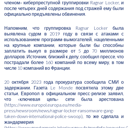
членом» киберпреступной группировки Ragnar Locker, и
после четырех дней содержания под стражей ему были
официально предъявлены обвинения.
Напомним, что группировка Ragnar Locker была
выявлена судом в 2019 году в связи с атаками с
использованием программ-вымогателей, нацеленными
на крупные компании, которые были бы способны
заплатить выкуп в размере от 5 до 70 миллионов
долларов. Источник, близкий к делу, сообщил прессе, что
пострадали более 160 компаний по всему миру, в том
числе 10 компаний во Франции.
20 октября 2023 года прокуратура сообщила СМИ о
задержании. Газета Le Monde посвятила этому две
статьи, Европол в официальном пресс-релизе заявил,
что «ключевая цель» сети была арестована
(
https://www.europol.europa.eu/media-
press/newsroom/news/ragnar-locker-ransomware-gang-
taken-down-international-police-swoop
), то же сделала и
жандармерия
(
https://www.gendarmerie.interieur.gouv.fr/gendinfo/enquetes/