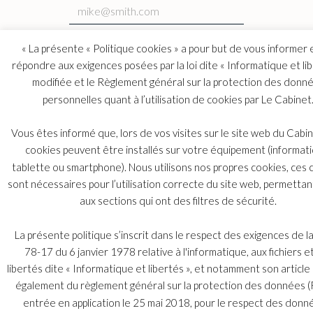
S'abonner
« La présente « Politique cookies » a pour but de vous informer 
répondre aux exigences posées par la loi dite « Informatique et li
modifiée et le Règlement général sur la protection des donn
personnelles quant à l’utilisation de cookies par Le Cabinet
Vous êtes informé que, lors de vos visites sur le site web du Cabi
Индекс
© 2026 Copyright Bélot Malan & Associés.
cookies peuvent être installés sur votre équipement (informati
tablette ou smartphone). Nous utilisons nos propres cookies, ces 
sont nécessaires pour l’utilisation correcte du site web, permettan
aux sections qui ont des filtres de sécurité.
La présente politique s’inscrit dans le respect des exigences de la
78-17 du 6 janvier 1978 relative à l'informatique, aux fichiers e
libertés dite « Informatique et libertés », et notamment son article
également du règlement général sur la protection des données 
entrée en application le 25 mai 2018, pour le respect des donn