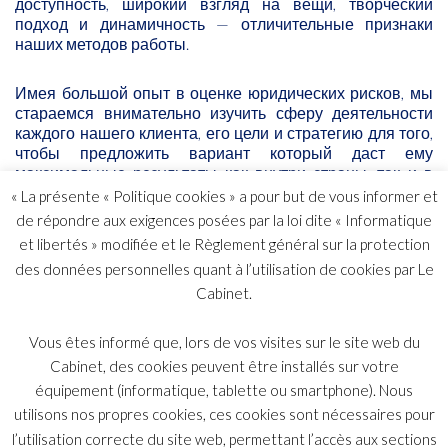
доступность, широкий взгляд на вещи, творческий
подход и динамичность — отличительные признаки
наших методов работы.
Имея большой опыт в оценке юридических рисков, мы
стараемся внимательно изучить сферу деятельности
каждого нашего клиента, его цели и стратегию для того,
чтобы предложить вариант который даст ему
максимальные результаты как внутри страны, так и в
международном плане.
« La présente « Politique cookies » a pour but de vous informer et
de répondre aux exigences posées par la loi dite « Informatique
Адвокатское бюро «Bélot Malan & Associés» было
et libertés » modifiée et le Règlement général sur la protection
основано в 2005 году Фредериком БЕЛО и Александром
des données personnelles quant à l’utilisation de cookies par Le
МАЛАН и берет свое происхождение из бюро МАЛАН,
Cabinet.
которое в свою очередь было создано в 1937 году
Полем Малан, выпускником Нью-Йоркского
Университета и кандидатом юридических наук.
Vous êtes informé que, lors de vos visites sur le site web du
Изначально деятельность бюро была направлена на
Cabinet, des cookies peuvent être installés sur votre
консультирование бизнеса по вопросам корпоративного
équipement (informatique, tablette ou smartphone). Nous
и налогового права. В то время это было одно из первых
utilisons nos propres cookies, ces cookies sont nécessaires pour
бюро, предоставляющих международные юридические
l’utilisation correcte du site web, permettant l’accès aux sections
услуги и работающее как на французском, так и на