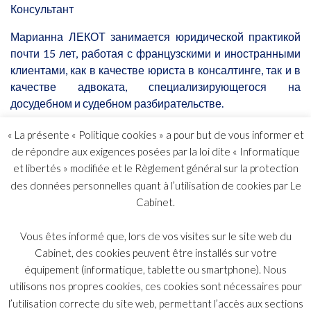
Консультант
Марианна ЛЕКОТ занимается юридической практикой
почти 15 лет, работая с французскими и иностранными
клиентами, как в качестве юриста в консалтинге, так и в
качестве адвоката, специализирующегося на
досудебном и судебном разбирательстве.
Получив опыт работы в Париже в таких юридических
« La présente « Politique cookies » a pour but de vous informer et
фирмах, как BAKER & McKenzie, BREDIN PRAT и FTMS,
de répondre aux exigences posées par la loi dite « Informatique
Марианна основала свою собственную практику в 2014
et libertés » modifiée et le Règlement général sur la protection
году.
des données personnelles quant à l’utilisation de cookies par Le
Cabinet.
Специализация Марианны — трудовое право и право
социального обеспечения.
Vous êtes informé que, lors de vos visites sur le site web du
Она помогает и консультирует руководителей,
Cabinet, des cookies peuvent être installés sur votre
менеджеров и работодателей.
équipement (informatique, tablette ou smartphone). Nous
utilisons nos propres cookies, ces cookies sont nécessaires pour
Марианна регулярно работает с иностранными и
l’utilisation correcte du site web, permettant l’accès aux sections