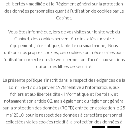
деятельности лица для которого совершается содействие в
et libertés » modifiée et le Règlement général sur la protection
ложном основании фиктивных ресурсов. Поэтому умысел в
des données personnelles quant à l’utilisation de cookies par Le
данном случае необходим для демонстрации существования
Cabinet.
преступления, состоящего в содействии ложного
обоснования фиктивных ресурсов лиц, причастных к
Vous êtes informé que, lors de vos visites sur le site web du
совершению преступлений или правонарушений,
Cabinet, des cookies peuvent être installés sur votre
наказуемых по меньшей мере пятью годами тюремного
заключения.
équipement (informatique, tablette ou smartphone). Nous
utilisons nos propres cookies, ces cookies sont nécessaires pour
l’utilisation correcte du site web, permettant l’accès aux sections
Поэтому для определения такого преступления требуется
очень близкая связь между подозреваемыми лицам, что
qui ont des filtres de sécurité.
может позволить считать, что одно лицо знает о
мошеннической деятельности другого лица.
La présente politique s’inscrit dans le respect des exigences de la
Loi n° 78-17 du 6 janvier 1978 relative à l'informatique, aux
fichiers et aux libertés dite « Informatique et libertés », et
notamment son article 82, mais également du règlement général
sur la protection des données (RGPD) entrée en application le 25
Индекс
mai 2018, pour le respect des données à caractère personnel
© 2026 Copyright Bélot Malan & Associés.
collectées via les cookies relatif à la protection des données à