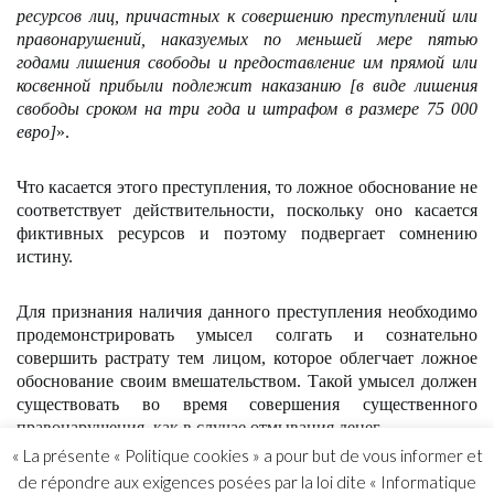
ресурсов лиц, причастных к совершению преступлений или
правонарушений, наказуемых по меньшей мере пятью
годами лишения свободы и предоставление им прямой или
косвенной прибыли подлежит наказанию [в виде лишения
свободы сроком на три года и штрафом в размере 75 000
евро]
».
Что касается этого преступления, то ложное обоснование не
соответствует действительности, поскольку оно касается
фиктивных ресурсов и поэтому подвергает сомнению
истину.
Для признания наличия данного преступления необходимо
продемонстрировать умысел солгать и сознательно
совершить растрату тем лицом, которое облегчает ложное
обоснование своим вмешательством. Такой умысел должен
существовать во время совершения существенного
правонарушения, как в случае отмывания денег.
« La présente « Politique cookies » a pour but de vous informer et
de répondre aux exigences posées par la loi dite « Informatique
Это также вопрос осознания преступной или незаконной