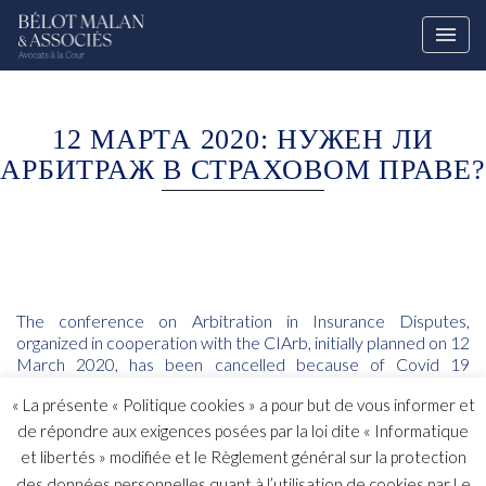
12 МАРТА 2020: НУЖЕН ЛИ
АРБИТРАЖ В СТРАХОВОМ ПРАВЕ?
The conference on Arbitration in Insurance Disputes,
organized in cooperation with the CIArb, initially planned on 12
March 2020, has been cancelled because of Covid 19
situation and will be rescheduled later (information
« La présente « Politique cookies » a pour but de vous informer et
https://www.ciarb.org/events/why-choose-arbitration-in-
insurance-disputes/
a.malan@bmavocats.com)
de répondre aux exigences posées par la loi dite « Informatique
et libertés » modifiée et le Règlement général sur la protection
des données personnelles quant à l’utilisation de cookies par Le