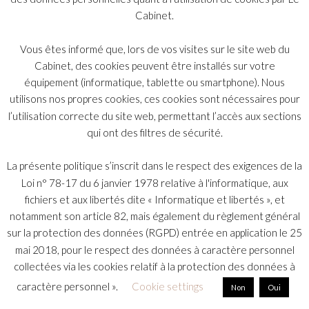
Cabinet.
Подпишитесь
Vous êtes informé que, lors de vos visites sur le site web du
Cabinet, des cookies peuvent être installés sur votre
équipement (informatique, tablette ou smartphone). Nous
S'abonner
utilisons nos propres cookies, ces cookies sont nécessaires pour
l’utilisation correcte du site web, permettant l’accès aux sections
qui ont des filtres de sécurité.
La présente politique s’inscrit dans le respect des exigences de la
Loi n° 78-17 du 6 janvier 1978 relative à l'informatique, aux
Индекс
© 2026 Copyright Bélot Malan & Associés.
fichiers et aux libertés dite « Informatique et libertés », et
notamment son article 82, mais également du règlement général
sur la protection des données (RGPD) entrée en application le 25
mai 2018, pour le respect des données à caractère personnel
collectées via les cookies relatif à la protection des données à
caractère personnel ».
Cookie settings
Non
Oui