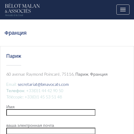
Франция
Париж
60 avenue Raymond Poincaré, 75116, Париж, Франция
Email:
secretariat@bmavocats.com
Телефон: +33(0)1 44 42 90 50
Télécopie: +33(0)1 45 53 51 48
Имя
ваша электронная почта