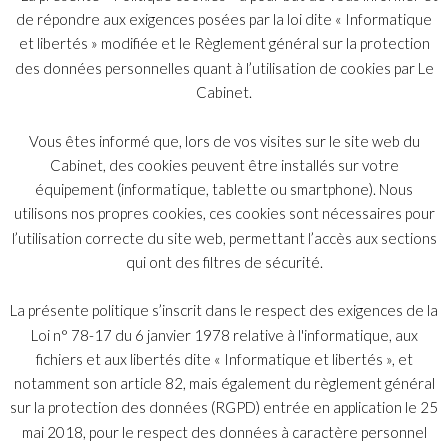
de répondre aux exigences posées par la loi dite « Informatique
бухгалтерских счетов в свете соответствующих
et libertés » modifiée et le Règlement général sur la protection
положений
закона».
des données personnelles quant à l’utilisation de cookies par Le
Преступления, связанные с преступлением банкротства
Cabinet.
Преступления, связанные с банкротством, предусмотрены в
статьях L. 654-8 — L. 654-15 Коммерческого кодекса.
Vous êtes informé que, lors de vos visites sur le site web du
Cabinet, des cookies peuvent être installés sur votre
Посредством рассматриваемых правонарушений
équipement (informatique, tablette ou smartphone). Nous
законодатель стремился выделить менее серьезные деяния,
utilisons nos propres cookies, ces cookies sont nécessaires pour
чем те, которые представляют собой банкротство, но
l’utilisation correcte du site web, permettant l’accès aux sections
которые совершались в разное время коллективного
qui ont des filtres de sécurité.
производства и различными субъектами (должниками,
кредиторами, органами коллективного производства
пример), и которые могут иметь очень серьезные
La présente politique s’inscrit dans le respect des exigences de la
последствия.
Loi n° 78-17 du 6 janvier 1978 relative à l'informatique, aux
fichiers et aux libertés dite « Informatique et libertés », et
notamment son article 82, mais également du règlement général
sur la protection des données (RGPD) entrée en application le 25
Индекс
mai 2018, pour le respect des données à caractère personnel
© 2026 Copyright Bélot Malan & Associés.