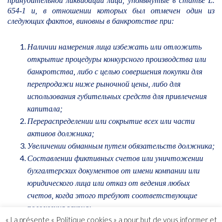
принудительной ликвидации лица, упомянутые в статье L.
654-1 и, в отношении которых был отмечен один из
следующих фактов, виновны в банкротстве при:
Наличии намерения лица избежать или отложить
открытие процедуры конкурсного производства или
банкротства, либо с целью совершения покупки для
перепродажи ниже рыночной цены, либо для
использования губительных средств для привлечения
капитала;
Перераспределении или сокрытие всех или части
активов должника;
Увеличении обманным путем обязательств должника;
Составлении фиктивных счетов или уничтожении
бухгалтерских документов от имени компании или
юридического лица или отказ от ведения любых
счетов, когда этого требуют соответствующие
положения закона;
« La présente « Politique cookies » a pour but de vous informer et
Ведении явно неполных или нерегулярных